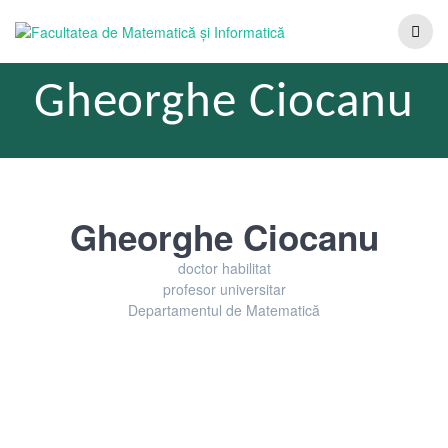
Gheorghe Ciocanu
Gheorghe Ciocanu
Nume
Grad ştiinţific
doctor habilitat
Titlu didactic/funcţie exercitată
profesor universitar
Departament
Departamentul de Matematică