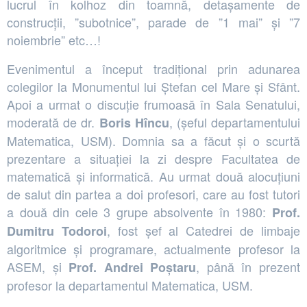
lucrul în kolhoz din toamnă, detașamente de
construcții, ”subotnice”, parade de ”1 mai” și ”7
noiembrie” etc…!
Evenimentul a început tradițional prin adunarea
colegilor la Monumentul lui Ștefan cel Mare și Sfânt.
Apoi a urmat o discuție frumoasă în Sala Senatului,
moderată de dr.
, (șeful departamentului
Boris Hîncu
Matematica, USM). Domnia sa a făcut și o scurtă
prezentare a situației la zi despre Facultatea de
matematică și informatică. Au urmat două alocuțiuni
de salut din partea a doi profesori, care au fost tutori
a două din cele 3 grupe absolvente în 1980:
Prof.
, fost șef al Catedrei de limbaje
Dumitru Todoroi
algoritmice și programare, actualmente profesor la
ASEM, și
, până în prezent
Prof. Andrei Poștaru
profesor la departamentul Matematica, USM.