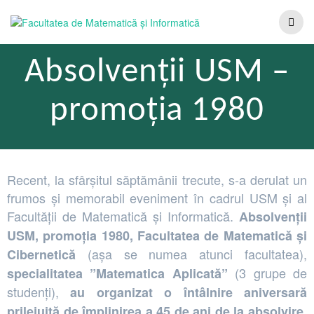
Absolvenții USM –
promoția 1980
Recent, la sfârșitul săptămânii trecute, s-a derulat un
frumos și memorabil eveniment în cadrul USM și al
Facultății de Matematică și Informatică.
Absolvenții
USM, promoția 1980, Facultatea de Matematică și
(așa se numea atunci facultatea),
Cibernetică
(3 grupe de
specialitatea ”Matematica Aplicată”
studenți),
au organizat o întâlnire aniversară
.
prilejuită de împlinirea a 45 de ani de la absolvire