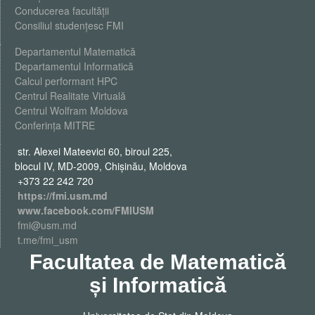
Conducerea facultății
Consiliul studențesc FMI
Departamentul Matematică
Departamentul Informatică
Calcul performant HPC
Centrul Realitate Virtuală
Centrul Wolfram Moldova
Conferința MITRE
str. Alexei Mateevici 60, biroul 225,
blocul IV, MD-2009, Chişinău, Moldova
+373 22 242 720
https://fmi.usm.md
www.facebook.com/FMIUSM
fmi@usm.md
t.me/fmi_usm
Facultatea de Matematică
și Informatică