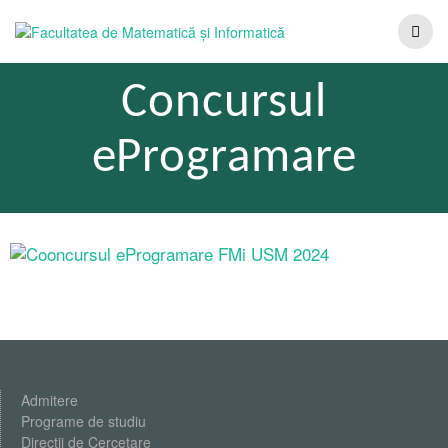
Concursul
eProgramare
Admitere
Programe de studiu
Direcții de Cercetare