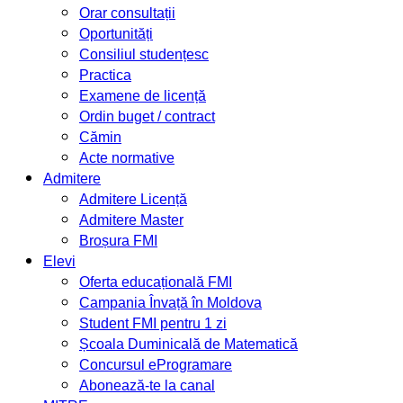
Orar consultații
Oportunități
Consiliul studențesc
Practica
Examene de licență
Ordin buget / contract
Cămin
Acte normative
Admitere
Admitere Licență
Admitere Master
Broșura FMI
Elevi
Oferta educațională FMI
Campania Învață în Moldova
Student FMI pentru 1 zi
Școala Duminicală de Matematică
Concursul eProgramare
Abonează-te la canal