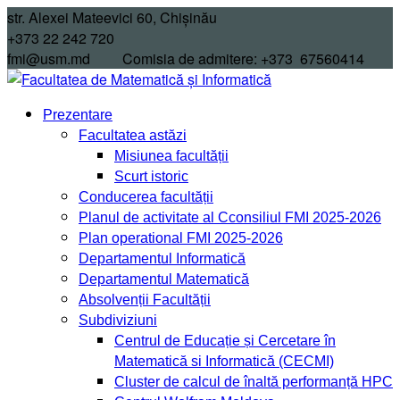
Skip
str. Alexei Mateevici 60, Chișinău
to
+373 22 242 720
content
fmi@usm.md Comisia de admitere: +373 67560414
Prezentare
Facultatea astăzi
Misiunea facultății
Scurt istoric
Conducerea facultății
Planul de activitate al Cconsiliul FMI 2025-2026
Plan operational FMI 2025-2026
Departamentul Informatică
Departamentul Matematică
Absolvenții Facultății
Subdiviziuni
Centrul de Educație și Cercetare în
Matematică si Informatică (CECMI)
Cluster de calcul de înaltă performanță HPC