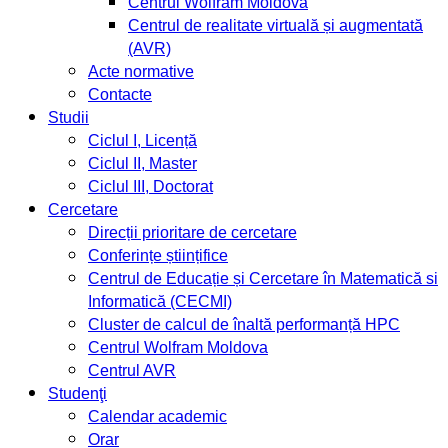
Centrul Wolfram Moldova
Centrul de realitate virtuală și augmentată
(AVR)
Acte normative
Contacte
Studii
Ciclul I, Licență
Ciclul II, Master
Ciclul III, Doctorat
Cercetare
Direcții prioritare de cercetare
Conferințe științifice
Centrul de Educație și Cercetare în Matematică si
Informatică (CECMI)
Cluster de calcul de înaltă performanță HPC
Centrul Wolfram Moldova
Centrul AVR
Studenţi
Calendar academic
Orar