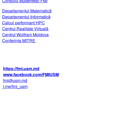
Consiliul studențesc FMI
Departamentul Matematică
Departamentul Informatică
Calcul performant HPC
Centrul Realitate Virtuală
Centrul Wolfram Moldova
Conferința MITRE
str. Alexei Mateevici 60, biroul 225,
blocul IV, MD-2009, Chişinău, Moldova
+373 22 242 720
https://fmi.usm.md
www.facebook.com/FMIUSM
fmi@usm.md
t.me/fmi_usm
Facultatea de Matematică
și Informatică