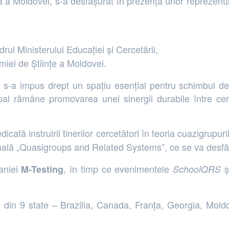
 a Moldovei, s-a desfășurat în prezența unor reprezentanți 
drul Ministerului Educației și Cercetării,
miei de Științe a Moldovei.
-a impus drept un spațiu esențial pentru schimbul de id
cipal rămâne promovarea unei sinergii durabile între ce
edicată instruirii tinerilor cercetători în teoria cuazigrupuril
onală „Quasigroups and Related Systems”, ce se va desfăș
aniei
, în timp ce evenimentele
ș
M-Testing
SchoolQRS
i din 9 state – Brazilia, Canada, Franța, Georgia, Mol