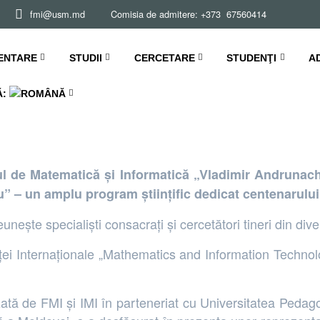
fmi@usm.md Comisia de admitere: +373 67560414
ța Internațională M
ENTARE
STUDII
CERCETARE
STUDENŢI
A
Ă:
tul de Matematică și Informatică „Vladimir Andrunachi
” – un amplu program științific dedicat centenarulu
nește specialiști consacrați și cercetători tineri din diver
inței Internaționale „Mathematics and Information Tech
ată de FMI și IMI în parteneriat cu Universitatea Pedag