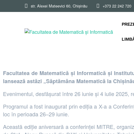
str. Alexei Mateevici 60, Chișinău
+373 22 242 720
Conferin
PREZ
LIMB
Facultatea de Matematică și Informatică și Institu
lansează astăzi „Săptămâna Matematică la Chișinău
Evenimentul, desfășurat între 26 iunie și 4 iulie 2025, reu
Programul a fost inaugurat prin ediția a X-a a Confer
loc în perioada 26–29 iunie.
Această ediție aniversară a conferinței MITRE, organiz