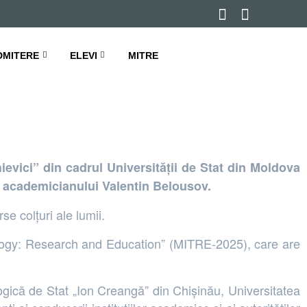
ITRE-2025
DMITERE
ELEVI
MITRE
evici” din cadrul Universității de Stat din Moldova
i academicianului Valentin Belousov.
se colțuri ale lumii.
nology: Research and Education” (MITRE-2025), care are
ogică de Stat „Ion Creangă” din Chișinău, Universitatea