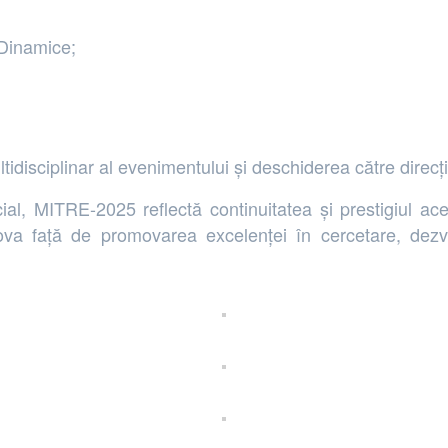
 Dinamice;
idisciplinar al evenimentului și deschiderea către direcț
MITRE-2025 reflectă continuitatea și prestigiul acestor 
a față de promovarea excelenței în cercetare, dezvolta