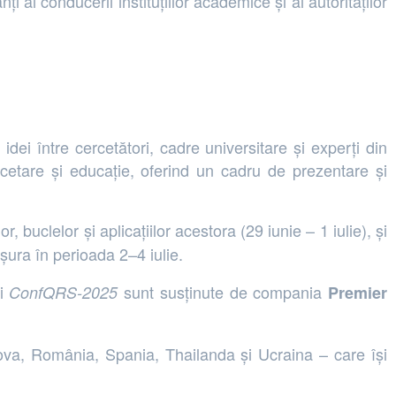
ai conducerii instituțiilor academice și ai autorităților
ei între cercetători, cadre universitare și experți din
rcetare și educație, oferind un cadru de prezentare și
or, buclelor și aplicațiilor acestora (29 iunie – 1 iulie), și
ura în perioada 2–4 iulie.
i
sunt susținute de compania
ConfQRS-2025
Premier
dova, România, Spania, Thailanda și Ucraina – care își