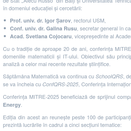
de Stat „Alecu Russo” din Bălți și Universitatea Tehnică
în domeniul educației și cercetării:
, rectorul USM,
Prof. univ. dr. Igor Șarov
, secretar general în ca
Conf. univ. dr. Galina Rusu
, vicepreședinte al Acade
Acad. Svetlana Cojocaru
Cu o tradiție de aproape 20 de ani, conferința MITRE s
domeniile matematicii și IT-ului. Obiectivul său prin
analiză a celor mai recente rezultate științifice.
Săptămâna Matematică va continua cu
, d
SchoolQRS
se va încheia cu
, Conferința Internați
ConfQRS-2025
Conferința MITRE-2025 beneficiază de sprijinul comp
.
Energy
Ediția din acest an reunește peste 100 de participanț
prezintă lucrările în cadrul a cinci secțiuni tematice: