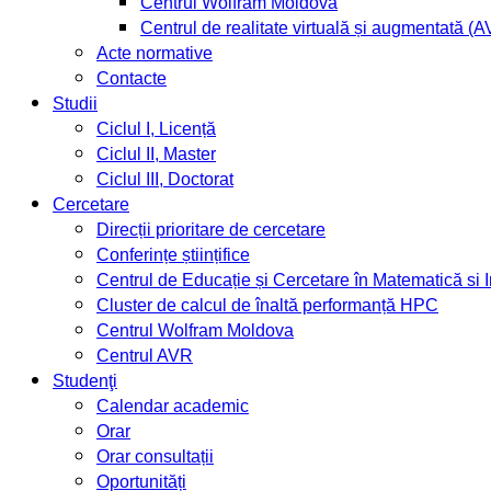
Centrul Wolfram Moldova
Centrul de realitate virtuală și augmentată (
Acte normative
Contacte
Studii
Ciclul I, Licență
Ciclul II, Master
Ciclul III, Doctorat
Cercetare
Direcții prioritare de cercetare
Conferințe științifice
Centrul de Educație și Cercetare în Matematică si
Cluster de calcul de înaltă performanță HPC
Centrul Wolfram Moldova
Centrul AVR
Studenţi
Calendar academic
Orar
Orar consultații
Oportunități