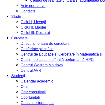
Centrul de realitate virtuală și augmentată (
Acte normative
Contacte
Studii
Ciclul I, Licență
Ciclul II, Master
Ciclul III, Doctorat
Cercetare
Direcții prioritare de cercetare
Conferințe științifice
Centrul de Educație și Cercetare în Matematică si
Cluster de calcul de înaltă performanță HPC
Centrul Wolfram Moldova
Centrul AVR
Studenţi
Calendar academic
Orar
Orar consultații
Oportunități
Consiliul studențesc