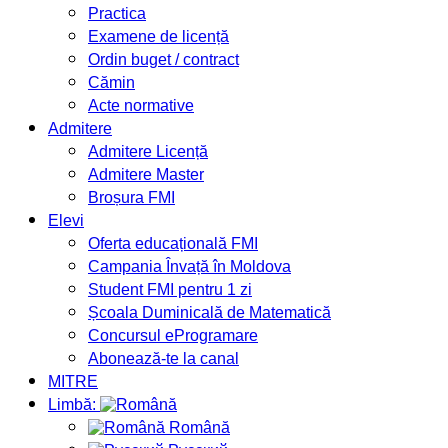
Practica
Examene de licență
Ordin buget / contract
Cămin
Acte normative
Admitere
Admitere Licență
Admitere Master
Broșura FMI
Elevi
Oferta educațională FMI
Campania Învață în Moldova
Student FMI pentru 1 zi
Școala Duminicală de Matematică
Concursul eProgramare
Abonează-te la canal
MITRE
Limbă:
Română