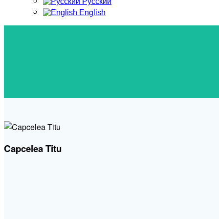
Русский
English
Capcelea Titu