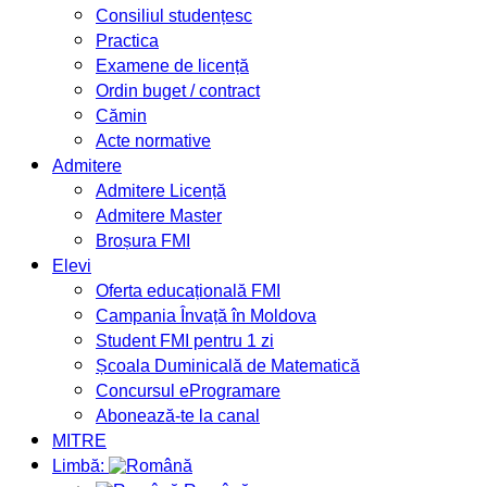
Consiliul studențesc
Practica
Examene de licență
Ordin buget / contract
Cămin
Acte normative
Admitere
Admitere Licență
Admitere Master
Broșura FMI
Elevi
Oferta educațională FMI
Campania Învață în Moldova
Student FMI pentru 1 zi
Școala Duminicală de Matematică
Concursul eProgramare
Abonează-te la canal
MITRE
Limbă: