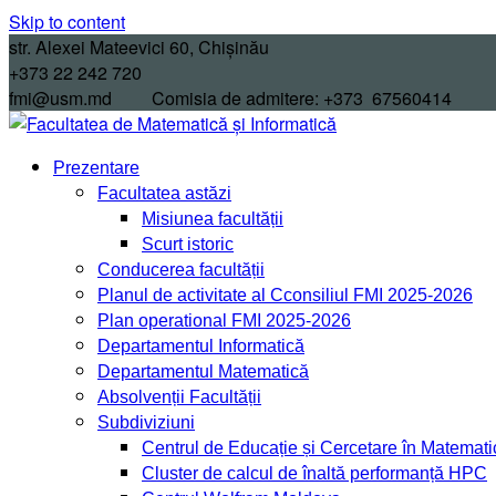
Skip to content
str. Alexei Mateevici 60, Chișinău
+373 22 242 720
fmi@usm.md Comisia de admitere: +373 67560414
Prezentare
Facultatea astăzi
Misiunea facultății
Scurt istoric
Conducerea facultății
Planul de activitate al Cconsiliul FMI 2025-2026
Plan operational FMI 2025-2026
Departamentul Informatică
Departamentul Matematică
Absolvenții Facultății
Subdiviziuni
Centrul de Educație și Cercetare în Matemati
Cluster de calcul de înaltă performanță HPC