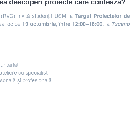
i să descoperi proiecte care contează?
r (RVC) invită studenții USM la
Târgul Proiectelor de
vea loc pe
, la
19 octombrie, între 12:00–18:00
Tucano
luntariat
ateliere cu specialiști
sonală și profesională