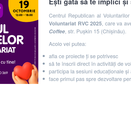
Ești gata să te implici ș
Centrul Republican al Voluntarilo
, care va a
Voluntariat RVC 2025
, str. Pușkin 15 (Chișinău).
Coffee
Acolo vei putea:
afla ce proiecte ți se potrivesc
să te înscrii direct în activități de vo
participa la sesiuni educaționale și 
face primul pas spre dezvoltare per