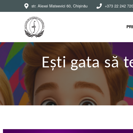
str. Alexei Mateevici 60, Chișinău
+373 22 242 72
PR
Ești gata să 