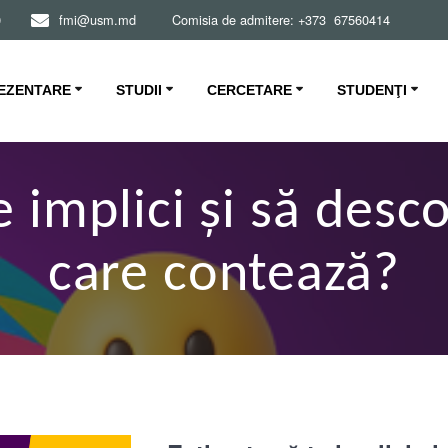
0
fmi@usm.md Comisia de admitere: +373 67560414
EZENTARE
STUDII
CERCETARE
STUDENŢI
te implici și să desc
care contează?