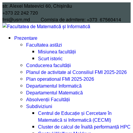
Skip
str. Alexei Mateevici 60, Chișinău
to
+373 22 242 720
content
fmi@usm.md Comisia de admitere: +373 67560414
Prezentare
Facultatea astăzi
Misiunea facultății
Scurt istoric
Conducerea facultății
Planul de activitate al Cconsiliul FMI 2025-2026
Plan operational FMI 2025-2026
Departamentul Informatică
Departamentul Matematică
Absolvenții Facultății
Subdiviziuni
Centrul de Educație și Cercetare în
Matematică si Informatică (CECMI)
Cluster de calcul de înaltă performanță HPC