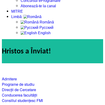
Concursul eProgramare
Abonează-te la canal
MITRE
Limbă:
Română
Русский
English
Hristos a Înviat!
Admitere
Programe de studiu
Direcții de Cercetare
Conducerea facultății
Consiliul studențesc FMI