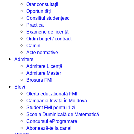
Orar consultații
Oportunități
Consiliul studențesc
Practica
Examene de licență
Ordin buget / contract
Cămin
Acte normative
Admitere
Admitere Licență
Admitere Master
Broșura FMI
Elevi
Oferta educațională FMI
Campania Învață în Moldova
Student FMI pentru 1 zi
Școala Duminicală de Matematică
Concursul eProgramare
Abonează-te la canal