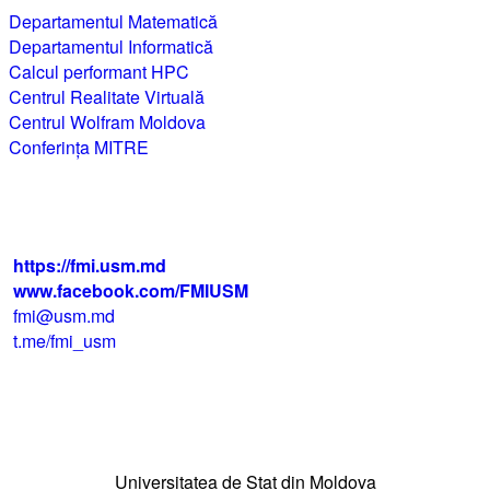
Departamentul Matematică
Departamentul Informatică
Calcul performant HPC
Centrul Realitate Virtuală
Centrul Wolfram Moldova
Conferința MITRE
str. Alexei Mateevici 60, biroul 225,
blocul IV, MD-2009, Chişinău, Moldova
+373 22 242 720
https://fmi.usm.md
www.facebook.com/FMIUSM
fmi@usm.md
t.me/fmi_usm
Facultatea de Matematică
și Informatică
Universitatea de Stat din Moldova