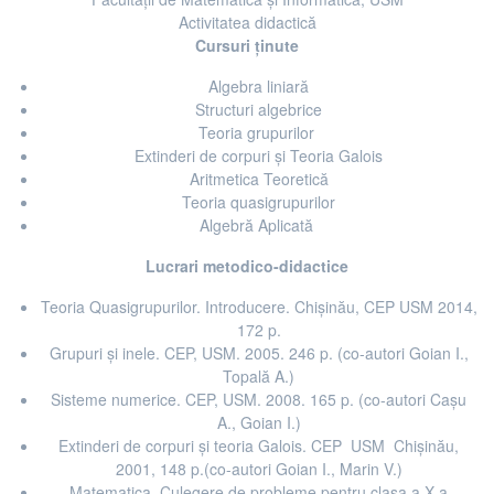
Activitatea didactică
Cursuri ținute
Algebra liniară
Structuri algebrice
Teoria grupurilor
Extinderi de corpuri și Teoria Galois
Aritmetica Teoretică
Teoria quasigrupurilor
Algebră Aplicată
Lucrari metodico-didactice
Teoria Quasigrupurilor. Introducere. Chişinău, CEP USM 2014,
172 p.
Grupuri şi inele. CEP, USM. 2005. 246 p. (co-autori Goian I.,
Topală A.)
Sisteme numerice. CEP, USM. 2008. 165 p. (co-autori Caşu
A., Goian I.)
Extinderi de corpuri şi teoria Galois. CEP USM Chişinău,
2001, 148 p.(co-autori Goian I., Marin V.)
Matematica. Culegere de probleme pentru clasa a X-a