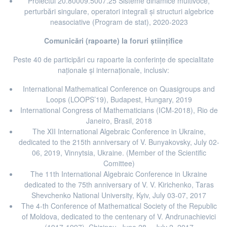
Proiectul 20.80009.5007.25 Sisteme dinamice multivoce,
perturbări singulare, operatori integrali și structuri algebrice
neasociative (Program de stat), 2020-2023
Comunicări (rapoarte) la foruri științifice
Peste 40 de participări cu rapoarte la conferinţe de specialitate
naţionale și internaţionale, inclusiv:
International Mathematical Conference on Quasigroups and
Loops (LOOPS’19), Budapest, Hungary, 2019
International Congress of Mathematicians (ICM-2018), Rio de
Janeiro, Brasil, 2018
The XII International Algebraic Conference in Ukraine,
dedicated to the 215th anniversary of V. Bunyakovsky, July 02-
06, 2019, Vinnytsia, Ukraine. (Member of the Scientific
Comittee)
The 11th International Algebraic Conference in Ukraine
dedicated to the 75th anniversary of V. V. Kirichenko, Taras
Shevchenko National University, Kyiv, July 03-07, 2017
The 4-th Conference of Mathematical Society of the Republic
of Moldova, dedicated to the centenary of V. Andrunachievici
(1917-1997), Chisinau, June 28 – July 2, 2017