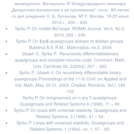
квазигруппах. Материалы XI Международного семинара
„Дискретная математика и ее приложения”, посв. 80-летию
со дня рождения О. Б. Лупанова. МГУ, Москва, 18-23 июня
2012 г., 430 – 433.
Syrbu P. On middle Bol loops. ROMAI Journal. Vol.6, No.2,
2010, 229 – 236.
Syrbu P. On $\pi$-quasigroups isotopic to abelian groups.
Buletinul A.S. R.M., Matematica. no.3. 2009
Izbash V., Syrbu P. Recursively differentiablebinary
quasigroups and complete recursiv code. Comment. Math.
Univ. Carolinae 45, 2(2004), 257 – 263.
Syrbu P., Izbash V. On recursively differentiable binary
quasigroups Proceedings of the 11-th Conf. on Applied and
Ind. Math. May, 29-31, 2003. Oradea, România. Vol.I, 149
-152.
Syrbu P. On congruences on n-ary T-quasigroups.
Quasigroups and Related Systems 6 (1999), 71 – 80.
Syrbu P. On loops with universal elasticity. Quasigroups and
Related Systems, 3 (1996), 41 – 54.
Syrbu P. Loops with universal elasticity. Quasigroups and
Related Systems, 1 (1994), no. 1, 57 – 65.