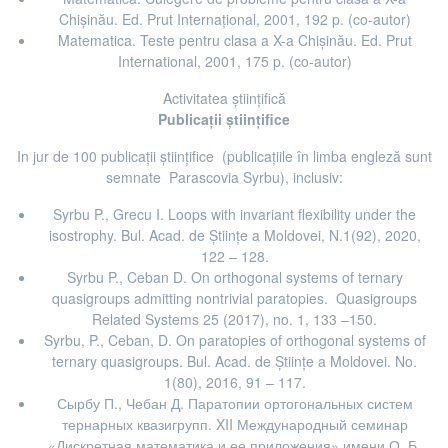
Chişinău. Ed. Prut Internaţional, 2001, 192 p. (co-autor)
Matematica. Teste pentru clasa a X-a Chişinău. Ed. Prut
International, 2001, 175 p. (co-autor)
Activitatea științifică
Publicații științifice
In jur de 100 publicații științifice (publicaţiile în limba engleză sunt
semnate Parascovia Syrbu), inclusiv:
Syrbu P., Grecu I. Loops with invariant flexibility under the
isostrophy. Bul. Acad. de Științe a Moldovei, N.1(92), 2020,
122 – 128.
Syrbu P., Ceban D. On orthogonal systems of ternary
quasigroups admitting nontrivial paratopies. Quasigroups
Related Systems 25 (2017), no. 1, 133 –150.
Syrbu, P., Ceban, D. On paratopies of orthogonal systems of
ternary quasigroups. Bul. Acad. de Științe a Moldovei. No.
1(80), 2016, 91 – 117.
Сырбу П., Чебан Д. Паратопии ортогональных систем
тернарных квазигрупп. XII Международный семинар
«Дискретная математика и ее приложения» имени О. Б.