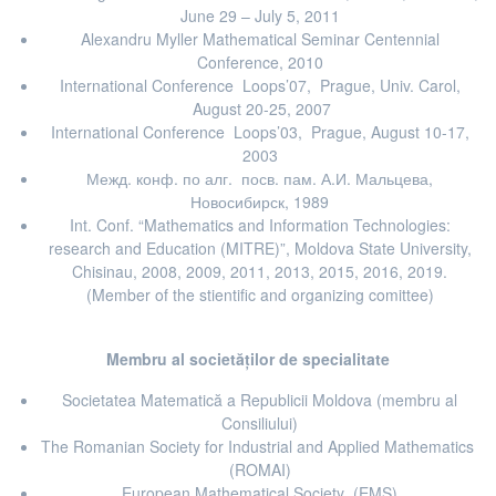
June 29 – July 5, 2011
Alexandru Myller Mathematical Seminar Centennial
Conference, 2010
International Conference Loops’07, Prague, Univ. Carol,
August 20-25, 2007
International Conference Loops’03, Prague, August 10-17,
2003
Межд. конф. по алг. посв. пам. А.И. Мальцева,
Новосибирск, 1989
Int. Conf. “Mathematics and Information Technologies:
research and Education (MITRE)”, Moldova State University,
Chisinau, 2008, 2009, 2011, 2013, 2015, 2016, 2019.
(Member of the stientific and organizing comittee)
Altele
Membru al societăților de specialitate
Societatea Matematică a Republicii Moldova (membru al
Consiliului)
The Romanian Society for Industrial and Applied Mathematics
(ROMAI)
European Mathematical Society (EMS)