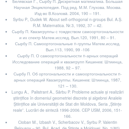
Белявская Г., Сырбу П. Дискретная математика. Большая
Научная Энциклопедия. Под ред. М.М. Глухова. Москва.
Изд-во В.Козловa. 2004, 190 – 191.
Syrbu P., Dudek W. About self-orthogonal n-groups Bul. A.Ş.
R.M. Matematica. Nr.3, 1992, 37 – 42.
Сырбу П. Квазигруппы с тождеством самоортогональности
и их спектр Матем.исслед. Вып.120, 1991, 80 – 91.
Сырбу П. Самоортогональные n-группы Матем.исслед.
Вып.113, 1990, 99 -106
Сырбу П. О самоортогональности n-арных операций
Исследование операций и квазигрупп Кишинев: Штиинца,
1988, 92 – 97.
Сырбу П. Об ортогональности и самоортогональности n-
арных операций Квазигруппы. Кишинев: Штиинца, 1987,
121 – 130.
Lungu A., Palistrant A., Sârbu P. Probleme actuale şi realizări
ştiinţifice în domeniul geometriei discrete şi algebrei Analele
Ştiinţifice ale Universităţii de Stat din Moldova, Seria „Ştiinţe
reale”. Lucrări de sinteză 1996-2006. CEP USM, 2006, 151-
166.
Cioban M., Izbash V., Scherbacov V., Syrbu P. Valentin
Belousov – 90. Bul. Acad. de Științe a Moldovei. No. 1(80),