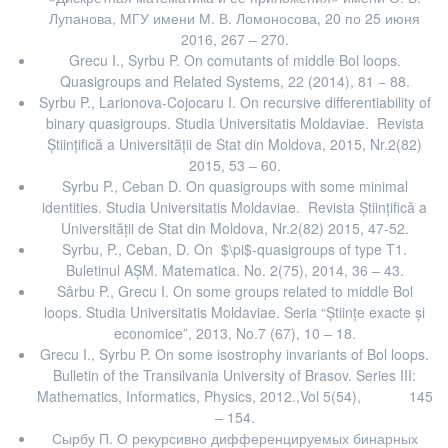
Лупанова, МГУ имени М. В. Ломоносова, 20 по 25 июня
2016, 267 – 270.
Grecu I., Syrbu P. On comutants of middle Bol loops.
Quasigroups and Related Systems, 22 (2014), 81 − 88.
Syrbu P., Larionova-Cojocaru I. On recursive differentiability of
binary quasigroups. Studia Universitatis Moldaviae. Revista
Ştiinţifică a Universităţii de Stat din Moldova, 2015, Nr.2(82)
2015, 53 – 60.
Syrbu P., Ceban D. On quasigroups with some minimal
identities. Studia Universitatis Moldaviae. Revista Ştiinţifică a
Universităţii de Stat din Moldova, Nr.2(82) 2015, 47-52.
Syrbu, P., Ceban, D. On $\pi$-quasigroups of type T1.
Buletinul AŞM. Matematica. No. 2(75), 2014, 36 – 43.
Sârbu P., Grecu I. On some groups related to middle Bol
loops. Studia Universitatis Moldaviae. Seria “Ştiinţe exacte şi
economice”, 2013, No.7 (67), 10 – 18.
Grecu I., Syrbu P. On some isostrophy invariants of Bol loops.
Bulletin of the Transilvania University of Brasov. Series III:
Mathematics, Informatics, Physics, 2012.,Vol 5(54), 145
– 154.
Сырбу П. О рекурсивно дифференцируемых бинарных