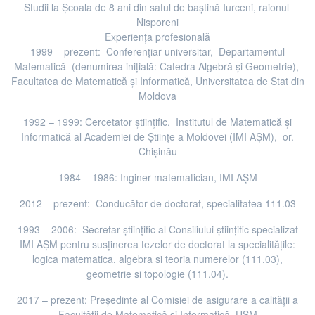
Studii la Școala de 8 ani din satul de baştină Iurceni, raionul
Nisporeni
Experiența profesională
1999 – prezent: Conferenţiar universitar, Departamentul
Matematică (denumirea iniţială: Catedra Algebră şi Geometrie),
Facultatea de Matematică şi Informatică, Universitatea de Stat din
Moldova
1992 – 1999: Cercetator științific, Institutul de Matematică şi
Informatică al Academiei de Ştiinţe a Moldovei (IMI AȘM), or.
Chişinău
1984 – 1986: Inginer matematician, IMI AȘM
2012 – prezent: Conducător de doctorat, specialitatea 111.03
1993 – 2006: Secretar ştiinţific al Consiliului ştiinţific specializat
IMI AȘM pentru susţinerea tezelor de doctorat la specialităţile:
logica matematica, algebra si teoria numerelor (111.03),
geometrie si topologie (111.04).
2017 – prezent: Preşedinte al Comisiei de asigurare a calității a
Facultății de Matematică și Informatică, USM