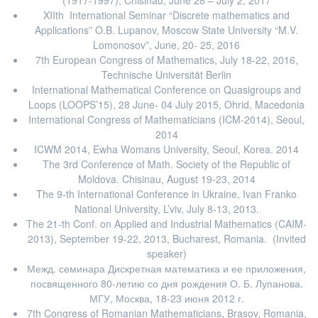
XIIth International Seminar “Discrete mathematics and
Applications” O.B. Lupanov, Moscow State University “M.V.
Lomonosov”, June, 20- 25, 2016
7th European Congress of Mathematics, July 18-22, 2016,
Technische Universität Berlin
International Mathematical Conference on Quasigroups and
Loops (LOOPS’15), 28 June- 04 July 2015, Ohrid, Macedonia
International Congress of Mathematicians (ICM-2014), Seoul,
2014
ICWM 2014, Ewha Womans University, Seoul, Korea. 2014
The 3rd Conference of Math. Society of the Republic of
Moldova. Chisinau, August 19-23, 2014
The 9-th International Conference in Ukraine, Ivan Franko
National University, L’viv, July 8-13, 2013.
The 21-th Conf. on Applied and Industrial Mathematics (CAIM-
2013), September 19-22, 2013, Bucharest, Romania. (Invited
speaker)
Межд. семинара Дискретная математика и ее приложения,
посвященного 80-летию со дня рождения О. Б. Лупанова.
МГУ, Москва, 18-23 июня 2012 г.
7th Congress of Romanian Mathematicians, Brasov, Romania,