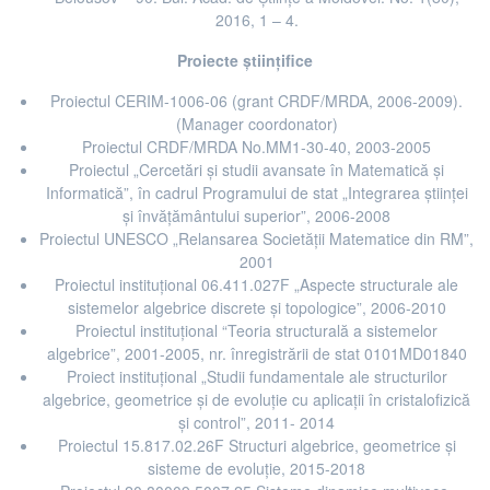
2016, 1 – 4.
Proiecte științifice
Proiectul CERIM-1006-06 (grant CRDF/MRDA, 2006-2009).
(Manager coordonator)
Proiectul CRDF/MRDA No.MM1-30-40, 2003-2005
Proiectul „Cercetări şi studii avansate în Matematică şi
Informatică”, în cadrul Programului de stat „Integrarea ştiinţei
şi învăţământului superior”, 2006-2008
Proiectul UNESCO „Relansarea Societăţii Matematice din RM”,
2001
Proiectul instituţional 06.411.027F „Aspecte structurale ale
sistemelor algebrice discrete şi topologice”, 2006-2010
Proiectul instituţional “Teoria structurală a sistemelor
algebrice”, 2001-2005, nr. înregistrării de stat 0101MD01840
Proiect instituţional „Studii fundamentale ale structurilor
algebrice, geometrice și de evoluție cu aplicații în cristalofizică
și control”, 2011- 2014
Proiectul 15.817.02.26F Structuri algebrice, geometrice şi
sisteme de evoluţie, 2015-2018