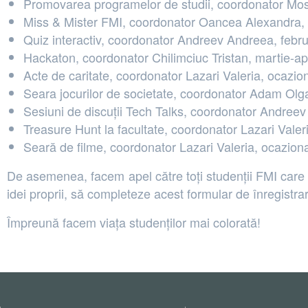
Promovarea programelor de studii, coordonator Mosc
Miss & Mister FMI, coordonator Oancea Alexandra, 
Quiz interactiv, coordonator Andreev Andreea, febr
Hackaton, coordonator Chilimciuc Tristan, martie-apr
Acte de caritate, coordonator Lazari Valeria, ocazio
Seara jocurilor de societate, coordonator Adam Olg
Sesiuni de discuții Tech Talks, coordonator Andreev
Treasure Hunt la facultate, coordonator Lazari Vale
Seară de filme, coordonator Lazari Valeria, ocazion
De asemenea, facem apel către toți studenții FMI care 
idei proprii, să completeze acest formular de înregistr
Împreună facem viața studenților mai colorată!