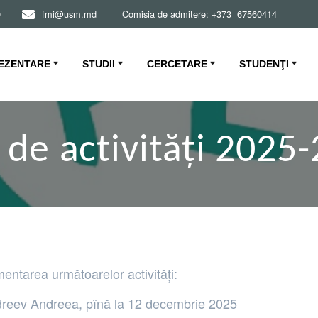
0
fmi@usm.md Comisia de admitere: +373 67560414
EZENTARE
STUDII
CERCETARE
STUDENŢI
 de activități 2025
entarea următoarelor activități:
dreev Andreea, pînă la 12 decembrie 2025