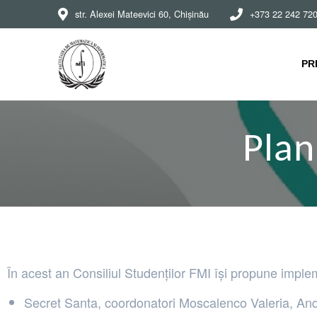
str. Alexei Mateevici 60, Chișinău
+373 22 242 72
PR
Plan
În acest an Consiliul Studenților FMI își propune implem
Secret Santa, coordonatori Moscalenco Valeria, An