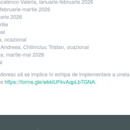
alenco Valeria, ianuarie-februarie 2026
februarie-martie 2026
uarie 2026
ilie
nal
a, ocazional
 Andreea, Chilimciuc Tristan, ocazional
ria, martie-mai 2026
al
doresc să se implice în echipa de implementare a uneia sa
are
https://forms.gle/wkkiUFkvAqpLbTGNA
.