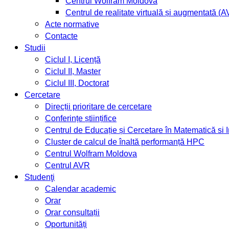
Centrul Wolfram Moldova
Centrul de realitate virtuală și augmentată (
Acte normative
Contacte
Studii
Ciclul I, Licență
Ciclul II, Master
Ciclul III, Doctorat
Cercetare
Direcții prioritare de cercetare
Conferințe științifice
Centrul de Educație și Cercetare în Matematică si
Cluster de calcul de înaltă performanță HPC
Centrul Wolfram Moldova
Centrul AVR
Studenţi
Calendar academic
Orar
Orar consultații
Oportunități