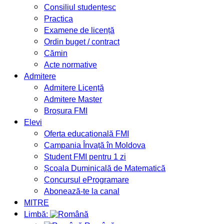
Consiliul studențesc
Practica
Examene de licență
Ordin buget / contract
Cămin
Acte normative
Admitere
Admitere Licență
Admitere Master
Broșura FMI
Elevi
Oferta educațională FMI
Campania Învață în Moldova
Student FMI pentru 1 zi
Școala Duminicală de Matematică
Concursul eProgramare
Abonează-te la canal
MITRE
Limbă: