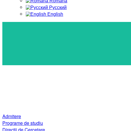
Română
Русский
English
Admitere
Programe de studiu
Direcții de Cercetare