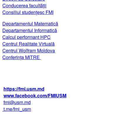
Conducerea facultății
Consiliul studențesc FMI
Departamentul Matematică
Departamentul Informatică
Calcul performant HPC
Centrul Realitate Virtuală
Centrul Wolfram Moldova
Conferința MITRE
str. Alexei Mateevici 60, biroul 225,
blocul IV, MD-2009, Chişinău, Moldova
+373 22 242 720
https://fmi.usm.md
www.facebook.com/FMIUSM
fmi@usm.md
t.me/fmi_usm