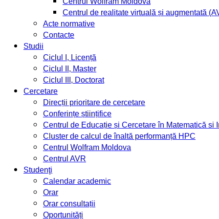
Centrul Wolfram Moldova
Centrul de realitate virtuală și augmentată (
Acte normative
Contacte
Studii
Ciclul I, Licență
Ciclul II, Master
Ciclul III, Doctorat
Cercetare
Direcții prioritare de cercetare
Conferințe științifice
Centrul de Educație și Cercetare în Matematică si
Cluster de calcul de înaltă performanță HPC
Centrul Wolfram Moldova
Centrul AVR
Studenţi
Calendar academic
Orar
Orar consultații
Oportunități