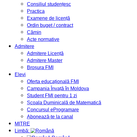
Consiliul studențesc
Practica
Examene de licență
Ordin buget / contract
Cămin
Acte normative
Admitere
Admitere Licență
Admitere Master
Broșura FMI
Elevi
Oferta educațională FMI
Campania Învață în Moldova
Student FMI pentru 1 zi
Școala Duminicală de Matematică
Concursul eProgramare
Abonează-te la canal
MITRE
Limbă: