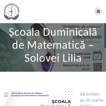
Școala Duminicală
de Matematică –
Solovei Lilia
Vă invităm
pe 23 martie
2025 la