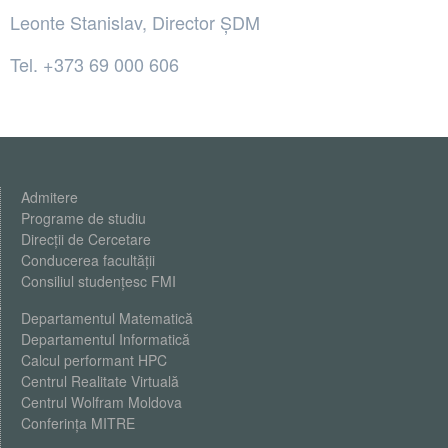
Leonte Stanislav, Director ȘDM
Tel. +373 69 000 606
Admitere
Programe de studiu
Direcții de Cercetare
Conducerea facultății
Consiliul studențesc FMI
Departamentul Matematică
Departamentul Informatică
Calcul performant HPC
Centrul Realitate Virtuală
Centrul Wolfram Moldova
Conferința MITRE