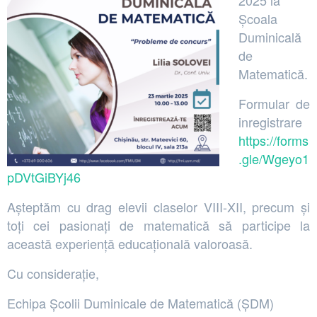
Școala
Duminicală
de
Matematică.
Formular de
inregistrare
https://forms
.gle/Wgeyo1
pDVtGiBYj46
Așteptăm cu drag elevii claselor VIII-XII, precum și
toți cei pasionați de matematică să participe la
această experiență educațională valoroasă.
Cu considerație,
Echipa Școlii Duminicale de Matematică (ȘDM)