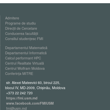
Admitere
Programe de studiu
Direcții de Cercetare
Conducerea facultății
Consiliul studențesc FMI
Departamentul Matematică
Departamentul Informatică
Calcul performant HPC
Centrul Realitate Virtuală
Centrul Wolfram Moldova
Conferința MITRE
str. Alexei Mateevici 60, biroul 225,
blocul IV, MD-2009, Chişinău, Moldova
+373 22 242 720
https://fmi.usm.md
www.facebook.com/FMIUSM
fmi@usm.md