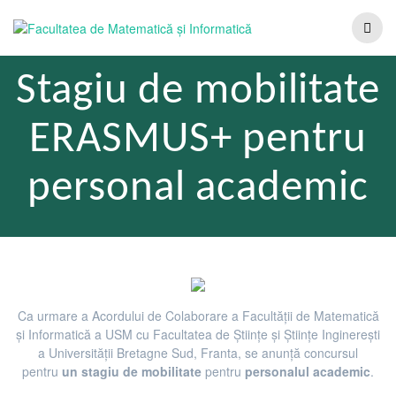
Stagiu de mobilitate
ERASMUS+ pentru
personal academic
Ca urmare a Acordului de Colaborare a Facultății de Matematică
și Informatică a USM cu Facultatea de Științe și Științe Inginerești
a Universității Bretagne Sud, Franta, se anunță concursul
pentru
un stagiu de mobilitate
pentru
personalul academic
.