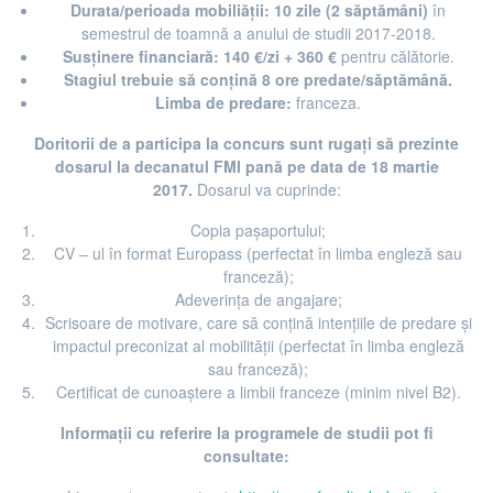
Durata/perioada mobiliății:
10 zile (2 săptămâni)
în
semestrul de toamnă a anului de studii 2017-2018.
Susținere financiară:
140 €/zi + 360 €
pentru călătorie.
Stagiul trebuie să conțină 8 ore predate/săptămână.
Limba de predare:
franceza.
Doritorii de a participa la concurs sunt rugați să prezinte
dosarul la decanatul FMI pană pe data de 18 martie
2017.
Dosarul va cuprinde:
Copia pașaportului;
CV – ul în format Europass (perfectat în limba engleză sau
franceză);
Adeverința de angajare;
Scrisoare de motivare, care să conțină intențiile de predare și
impactul preconizat al mobilității (perfectat în limba engleză
sau franceză);
Certificat de cunoaștere a limbii franceze (minim nivel B2).
Informații cu referire la programele de studii pot fi
consultate: