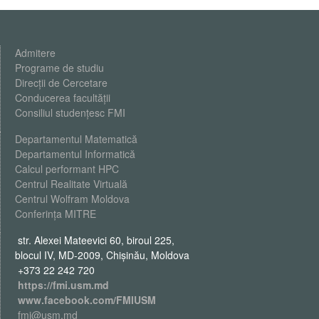
Admitere
Programe de studiu
Direcții de Cercetare
Conducerea facultății
Consiliul studențesc FMI
Departamentul Matematică
Departamentul Informatică
Calcul performant HPC
Centrul Realitate Virtuală
Centrul Wolfram Moldova
Conferința MITRE
str. Alexei Mateevici 60, biroul 225,
blocul IV, MD-2009, Chişinău, Moldova
+373 22 242 720
https://fmi.usm.md
www.facebook.com/FMIUSM
fmi@usm.md