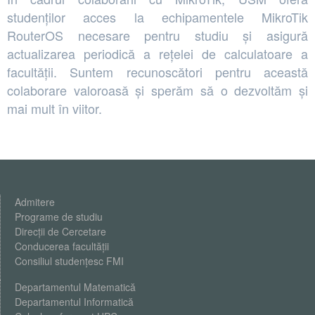
studenților acces la echipamentele MikroTik
RouterOS necesare pentru studiu și asigură
actualizarea periodică a rețelei de calculatoare a
facultății. Suntem recunoscători pentru această
colaborare valoroasă și sperăm să o dezvoltăm și
mai mult în viitor.
Admitere
Programe de studiu
Direcții de Cercetare
Conducerea facultății
Consiliul studențesc FMI
Departamentul Matematică
Departamentul Informatică