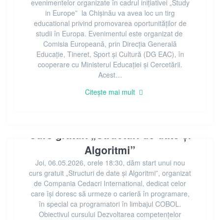
evenimentelor organizate în cadrul inițiativei „Study
in Europe” la Chișinău va avea loc un tirg
educational privind promovarea oportunităților de
studii în Europa. Evenimentul este organizat de
Comisia Europeană, prin Direcția Generală
Educație, Tineret, Sport și Cultură (DG EAC), în
cooperare cu Ministerul Educației și Cercetării.
Acest…
Citește mai mult
Curs gratuit „Structuri de date și
Algoritmi”
Joi, 06.05.2026, orele 18:30, dăm start unui nou
curs gratuit „Structuri de date și Algoritmi”, organizat
de Compania Cedacri International, dedicat celor
care își doresc să urmeze o carieră în programare,
în special ca programatori în limbajul COBOL.
Obiectivul cursului Dezvoltarea competențelor