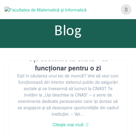
Blog
Uși deschise la CNAS – fii
funcționar pentru o zi
Ești în căutarea unui loc de muncă? Vrei să vezi cum
funcționează din interior sistemul public de asigurări
sociale și ce înseamnă să lucrezi la CNAS? Te
invităm la „Uși deschise la CNAS” – o serie de
evenimente dedicate persoanelor care își doresc să
se angajeze și să descopere oportunitățile din cadrul
instituției. – Vei…
Citește mai mult