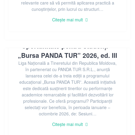
relevante care să vă permită aplicarea practică a
cunoștințelor, prin lucrul cu structuri…
Citește mai mult
Oportunitate pentru studenți –
„Bursa PANDA TUR” 2026, ed. III
Liga Națională a Tineretului din Republica Moldova,
în parteneriat cu PANDA TUR S.R.L., anunță
lansarea celei de-a treia ediții a programului
educațional „Bursa PANDA TUR”. Această inițiativă
este dedicată susținerii tinerilor cu performanțe
academice remarcabile și facilitării dezvoltării lor
profesionale. Ce oferă programul? Participanții
selectați vor beneficia, în perioada ianuarie –
octombrie 2026, de: Sesiuni…
Citește mai mult