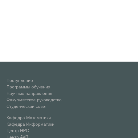
Поступление
Программы обучения
Научные направления
Факультетское руководство
Студенческий совет
Кафедра Математики
Кафедра Информатики
Центр HPC
Центр AVR