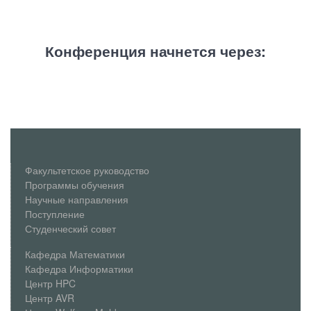
Конференция начнется через
:
Факультетское руководство
Программы обучения
Научные направления
Поступление
Студенческий совет
Кафедра Математики
Кафедра Информатики
Центр HPC
Центр AVR