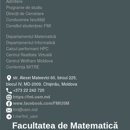
Admitere
Programe de studiu
Direcții de Cercetare
Conducerea facultății
Consiliul studențesc FMI
Departamentul Matematică
Departamentul Informatică
Calcul performant HPC
Centrul Realitate Virtuală
Centrul Wolfram Moldova
Conferința MITRE
str. Alexei Mateevici 60, biroul 225,
blocul IV, MD-2009, Chişinău, Moldova
+373 22 242 720
https://fmi.usm.md
www.facebook.com/FMIUSM
fmi@usm.md
t.me/fmi_usm
Facultatea de Matematică