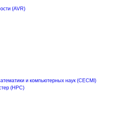
ости (AVR)
математики и компьютерных наук (CECMI)
стер (HPC)