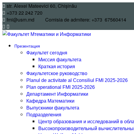
str. Alexei Mateevici 60, Chișinău
+373 22 242 720
fmi@usm.md Comisia de admitere: +373 67560414
Презентация
Факультет сегодня
Миссия факультета
Краткая история
Факультетское руководство
Planul de activitate al Cconsiliul FMI 2025-2026
Plan operational FMI 2025-2026
Департамент Информатики
Кафедра Математики
Выпускники факультета
Подразделения
Центр образования и исследований в обл
Высокопроизводительный вычислительный