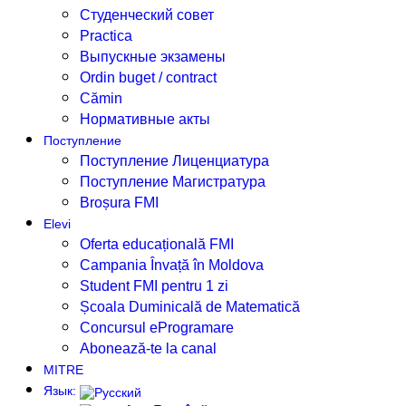
Студенческий совет
Practica
Выпускные экзамены
Ordin buget / contract
Cămin
Нормативные акты
Поступление
Поступление Лиценциатура
Поступление Магистратура
Broșura FMI
Elevi
Oferta educațională FMI
Campania Învață în Moldova
Student FMI pentru 1 zi
Școala Duminicală de Matematică
Concursul eProgramare
Abonează-te la canal
MITRE
Язык: