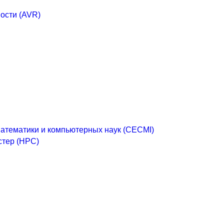
ости (AVR)
математики и компьютерных наук (CECMI)
стер (HPC)