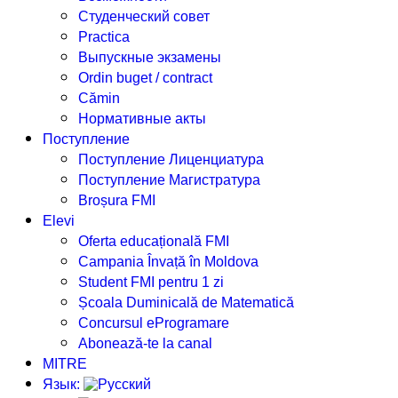
Студенческий совет
Practica
Выпускные экзамены
Ordin buget / contract
Cămin
Нормативные акты
Поступление
Поступление Лиценциатура
Поступление Магистратура
Broșura FMI
Elevi
Oferta educațională FMI
Campania Învață în Moldova
Student FMI pentru 1 zi
Școala Duminicală de Matematică
Concursul eProgramare
Abonează-te la canal
MITRE
Язык: