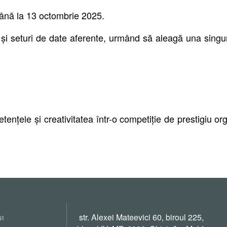
până la 13 octombrie 2025.
i seturi de date aferente, urmând să aleagă una singură 
ențele și creativitatea într-o competiție de prestigiu org
и
str. Alexei Mateevici 60, biroul 225,