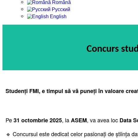
Română
Русский
English
Concurs stu
Studenți FMI, e timpul să vă puneți în valoare creat
Pe
, la
, va avea loc
31 octombrie 2025
ASEM
Data S
🔹 Concursul este dedicat celor pasionați de știința datel