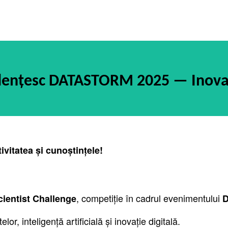
dențesc DATASTORM 2025 — Inovaț
ivitatea și cunoștințele!
, competiție în cadrul evenimentului
cientist Challenge
D
or, inteligență artificială și inovație digitală.