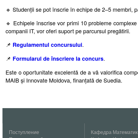
🔹 Studenții se pot înscrie în echipe de 2–5 membri, 
🔹 Echipele înscrise vor primi 10 probleme complexe ș
companii IT, vor oferi suport pe parcursul pregătirii.
📌
.
Regulamentul concursului
📌
.
Formularul de înscriere la concurs
Este o oportunitate excelentă de a vă valorifica compet
MAIB și Innovate Moldova, finanțată de Suedia.
Поступление
Кафедра Математик