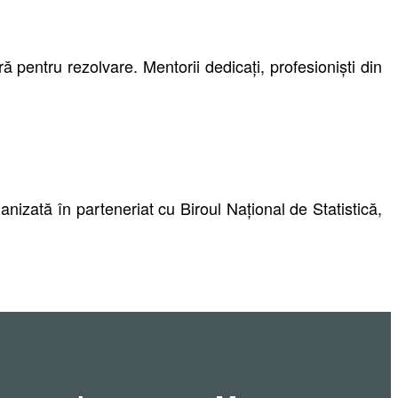
pentru rezolvare. Mentorii dedicați, profesioniști din
anizată în parteneriat cu Biroul Național de Statistică,