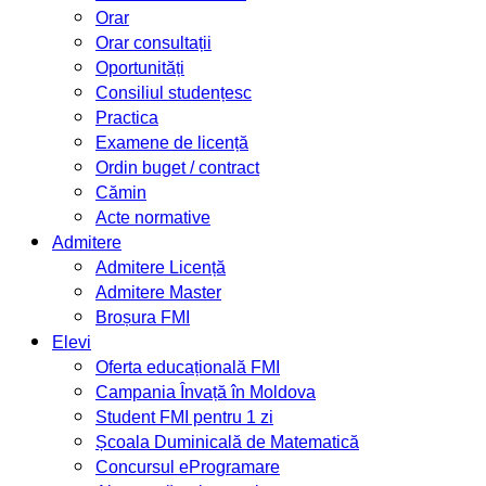
Orar
Orar consultații
Oportunități
Consiliul studențesc
Practica
Examene de licență
Ordin buget / contract
Cămin
Acte normative
Admitere
Admitere Licență
Admitere Master
Broșura FMI
Elevi
Oferta educațională FMI
Campania Învață în Moldova
Student FMI pentru 1 zi
Școala Duminicală de Matematică
Concursul eProgramare