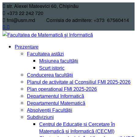
str. Alexei Mateevici 60, Chișinău
+373 22 242 720
fmi@usm.md Comisia de admitere: +373 67560414
Prezentare
Facultatea astăzi
Misiunea facultății
Scurt istoric
Conducerea facultății
Planul de activitate al Cconsiliul FMI 2025-2026
Plan operational FMI 2025-2026
Departamentul Informatică
Departamentul Matematică
Absolvenții Facultății
Subdiviziuni
Centrul de Educație și Cercetare în
Matematică si Informatică (CECMI)