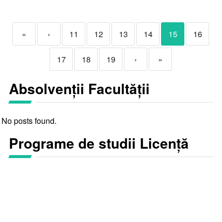
«
‹
11
12
13
14
15
16
17
18
19
›
»
Absolvenții Facultății
No posts found.
Programe de studii Licență