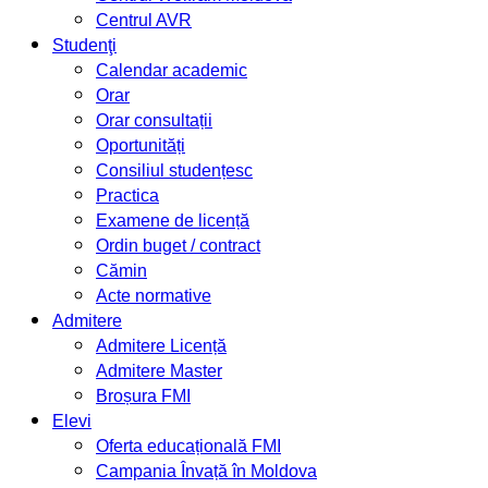
Centrul AVR
Studenţi
Calendar academic
Orar
Orar consultații
Oportunități
Consiliul studențesc
Practica
Examene de licență
Ordin buget / contract
Cămin
Acte normative
Admitere
Admitere Licență
Admitere Master
Broșura FMI
Elevi
Oferta educațională FMI
Campania Învață în Moldova