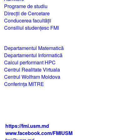
Programe de studiu
Direcții de Cercetare
Conducerea facultății
Consiliul studențesc FMI
Departamentul Matematică
Departamentul Informatică
Calcul performant HPC
Centrul Realitate Virtuala
Centrul Wolfram Moldova
Conferința MITRE
str. Alexei Mateevici 60, biroul 225,
blocul IV, MD-2009, Chişinău, Moldova
+373 22 242 720
https://fmi.usm.md
www.facebook.com/FMIUSM