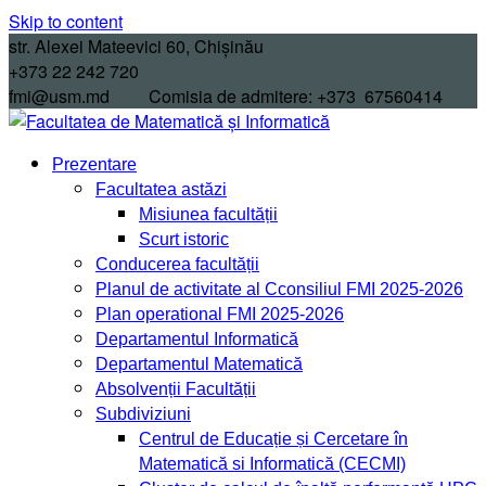
Skip to content
str. Alexei Mateevici 60, Chișinău
+373 22 242 720
fmi@usm.md Comisia de admitere: +373 67560414
Prezentare
Facultatea astăzi
Misiunea facultății
Scurt istoric
Conducerea facultății
Planul de activitate al Cconsiliul FMI 2025-2026
Plan operational FMI 2025-2026
Departamentul Informatică
Departamentul Matematică
Absolvenții Facultății
Subdiviziuni
Centrul de Educație și Cercetare în
Matematică si Informatică (CECMI)