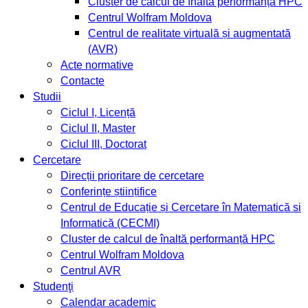
Cluster de calcul de înaltă performanță HPC
Centrul Wolfram Moldova
Centrul de realitate virtuală și augmentată
(AVR)
Acte normative
Contacte
Studii
Ciclul I, Licență
Ciclul II, Master
Ciclul III, Doctorat
Cercetare
Direcții prioritare de cercetare
Conferințe științifice
Centrul de Educație și Cercetare în Matematică si
Informatică (CECMI)
Cluster de calcul de înaltă performanță HPC
Centrul Wolfram Moldova
Centrul AVR
Studenţi
Calendar academic