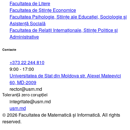
Facultatea de Litere
Facultatea de Științe Economice
Facultatea Psihologie, Ştiinţe ale Educaţiei, Sociologie și
Asistență Socială
Facultatea de Relaţii Internaţionale, Ştiinţe Politice şi
Administrative
Contacte
+373 22 244 810
9:00 - 17:00
Universitatea de Stat din Moldova str. Alexei Mateevici
60, MD-2009
rector@usm.md
Toleranță zero corupției
integritate@usm.md
usm.md
© 2026 Facultatea de Matematică și Informatică. All rights
reserved.