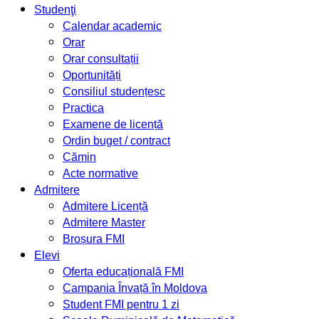
Studenţi
Calendar academic
Orar
Orar consultații
Oportunități
Consiliul studențesc
Practica
Examene de licență
Ordin buget / contract
Cămin
Acte normative
Admitere
Admitere Licență
Admitere Master
Broșura FMI
Elevi
Oferta educațională FMI
Campania Învață în Moldova
Student FMI pentru 1 zi