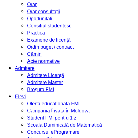
Orar
Orar consultații
Oportunități
Consiliul studențesc
Practica
Examene de licență
Ordin buget / contract
Cămin
Acte normative
Admitere
Admitere Licență
Admitere Master
Broșura FMI
Elevi
Oferta educațională FMI
Campania Învață în Moldova
Student FMI pentru 1 zi
Școala Duminicală de Matematică
Concursul eProgramare