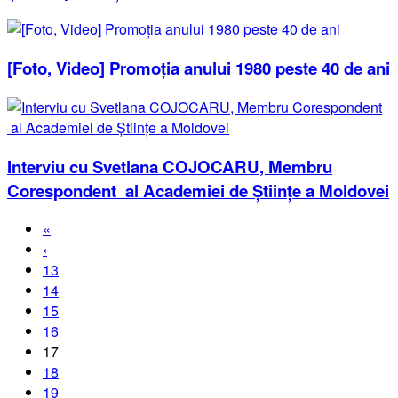
[Foto, Video] Promoția anului 1980 peste 40 de ani
Interviu cu Svetlana COJOCARU, Membru
Corespondent al Academiei de Științe a Moldovei
«
‹
13
14
15
16
17
18
19