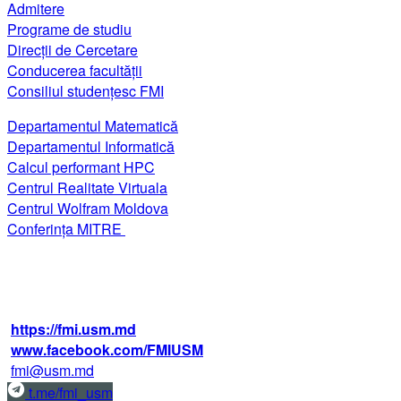
Admitere
Programe de studiu
Direcții de Cercetare
Conducerea facultății
Consiliul studențesc FMI
Departamentul Matematică
Departamentul Informatică
Calcul performant HPC
Centrul Realitate Virtuala
Centrul Wolfram Moldova
Conferința MITRE
str. Alexei Mateevici 60, biroul 225,
blocul IV, MD-2009, Chişinău, Moldova
+373 22 242 720
https://fmi.usm.md
www.facebook.com/FMIUSM
fmi@usm.md
t.me/fmi_usm