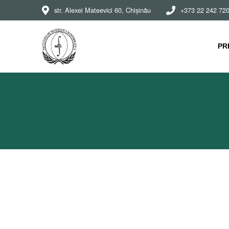
str. Alexei Mateevici 60, Chișinău
+373 22 242 72
PR