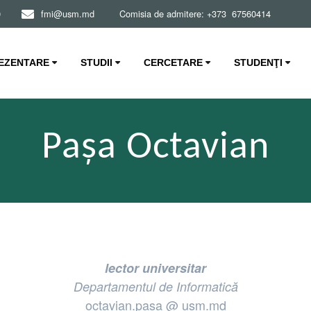
0
fmi@usm.md Comisia de admitere: +373 67560414
EZENTARE
STUDII
CERCETARE
STUDENŢI
Pașa Octavian
lector universitar
Departamentul de Informatică
octavian.pasa @ usm.md