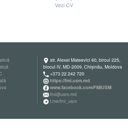
Vezi CV
atică
str. Alexei Mateevici 60, biroul 225,
tică
blocul IV, MD-2009, Chişinău, Moldova
C
+373 22 242 720
uală
https://fmi.usm.md
ova
www.facebook.com/FMIUSM
fmi@usm.md
t.me/fmi_usm