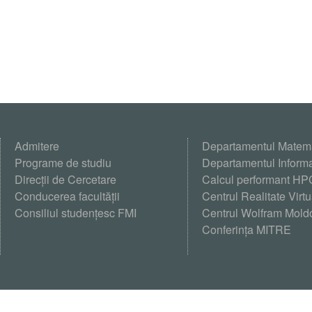
Admitere
Departamentul Matem
Programe de studiu
Departamentul Informa
Direcții de Cercetare
Calcul performant HP
Conducerea facultății
Centrul Realitate Virt
Consiliul studențesc FMI
Centrul Wolfram Mold
Conferința MITRE