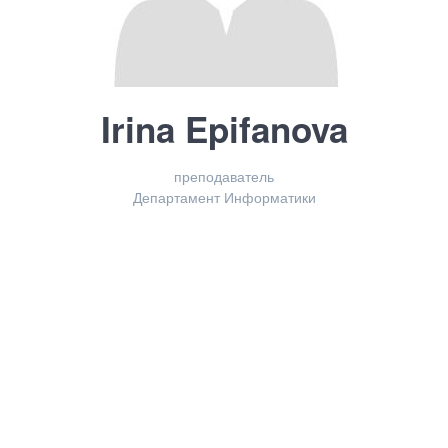
Irina Epifanova
преподаватель
Департамент
Департамент Информатики