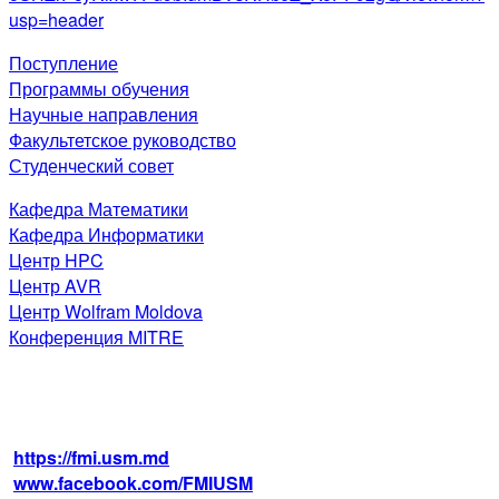
usp=header
Поступление
Программы обучения
Научные направления
Факультетское руководство
Студенческий совет
Кафедра Математики
Кафедра Информатики
Центр HPC
Центр AVR
Центр Wolfram Moldova
Конференция MITRE
str. Alexei Mateevici 60, biroul 225,
blocul IV, MD-2009, Chişinău, Moldova
+373 22 242 720
https://fmi.usm.md
www.facebook.com/FMIUSM