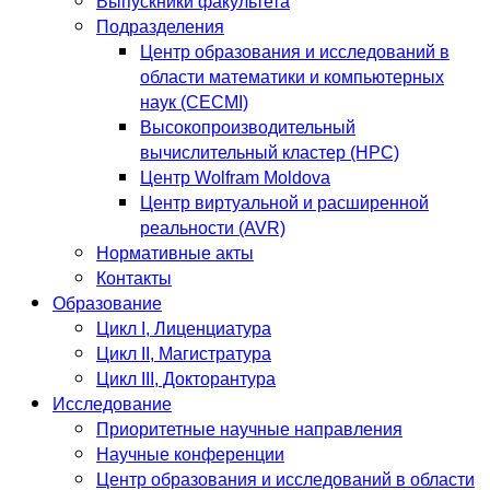
Выпускники факультета
Подразделения
Центр образования и исследований в
области математики и компьютерных
наук (CECMI)
Высокопроизводительный
вычислительный кластер (HPC)
Центр Wolfram Moldova
Центр виртуальной и расширенной
реальности (AVR)
Нормативные акты
Контакты
Образование
Цикл I, Лиценциатура
Цикл II, Магистратура
Цикл III, Докторантура
Исследование
Приоритетные научные направления
Научные конференции
Центр образования и исследований в области