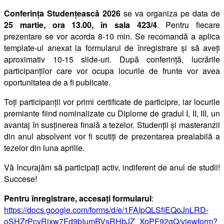
Conferința Studențească 2026
se va organiza pe data de
25 martie, ora 13.00, în sala 423/4
. Pentru fiecare
prezentare se vor acorda 8-10 min. Se recomandă a aplica
template-ul anexat la formularul de înregistrare și să aveți
aproximativ 10-15 slide-uri. După conferință, lucrările
participanților care vor ocupa locurile de frunte vor avea
oportunitatea de a fi publicate.
Toți participanții vor primi certificate de participre, iar locurile
premiante fiind nominalizate cu Diplome de gradul I, II, III, un
avantaj în susținerea finală a tezelor. Studenții și masteranzii
din anul absolvent vor fi scutiți de prezentarea prealabilă a
tezelor din luna aprilie.
Vă încurajăm să participați activ, indiferent de anul de studii!
Succese!
Pentru înregistrare, accesați formularul
:
https://docs.google.com/forms/d/e/1FAIpQLSfiEQoJnLRD-
oSHZrPcyRixw7Fd9bIumBVsRHbJZ_XoPF92gQ/viewform?