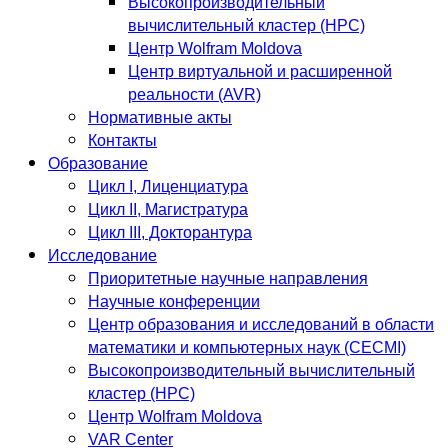
Высокопроизводительный
вычислительный кластер (HPC)
Центр Wolfram Moldova
Центр виртуальной и расширенной
реальности (AVR)
Нормативные акты
Контакты
Образование
Цикл I, Лиценциатура
Цикл II, Магистратура
Цикл III, Докторантура
Исследование
Приоритетные научные направления
Научные конференции
Центр образования и исследований в области
математики и компьютерных наук (CECMI)
Высокопроизводительный вычислительный
кластер (HPC)
Центр Wolfram Moldova
VAR Center