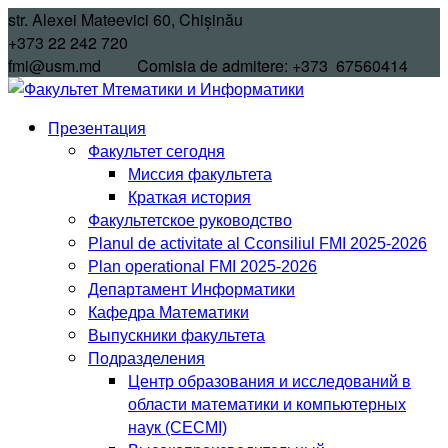
Перейти
str. Alexei Mateevici 60, Chișinău
к
+373 22 242 720
контенту
fmi@usm.md Comisia de admitere: +373 67560414
Презентация
Факультет сегодня
Миссия факультета
Краткая история
Факультетское руководство
Planul de activitate al Cconsiliul FMI 2025-2026
Plan operational FMI 2025-2026
Департамент Информатики
Кафедра Математики
Выпускники факультета
Подразделения
Центр образования и исследований в
области математики и компьютерных
наук (CECMI)