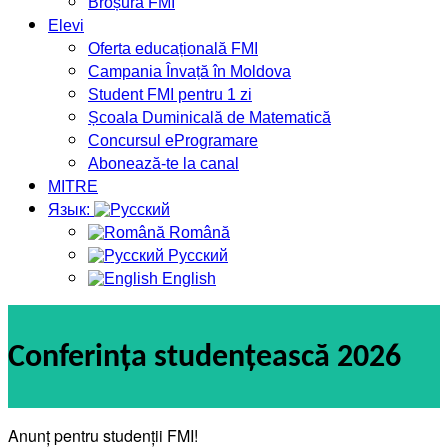
Broșura FMI
Elevi
Oferta educațională FMI
Campania Învață în Moldova
Student FMI pentru 1 zi
Școala Duminicală de Matematică
Concursul eProgramare
Abonează-te la canal
MITRE
Язык:
Română
Русский
English
Conferința studențească 2026
Anunț pentru studenții FMI!