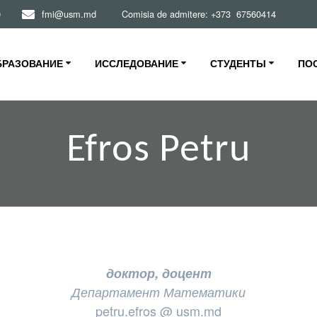
0
fmi@usm.md Comisia de admitere: +373 67560414
БРАЗОВАНИЕ
ИССЛЕДОВАНИЕ
СТУДЕНТЫ
ПО
Efros Petru
доктор, доцент
Департамент М
атема
тики
petru.efros @ usm.md