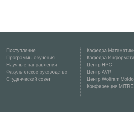
Поступление
Кафедра Математик
Программы обучения
Кафедра Информати
Научные направления
Центр HPC
Факультетское руководство
Центр AVR
Студенческий совет
Центр Wolfram Moldo
Конференция MITRE