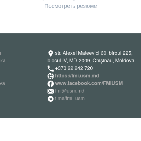
Посмотреть
резюме
и
str. Alexei Mateevici 60, biroul 225,
ки
blocul IV, MD-2009, Chişinău, Moldova
+373 22 242 720
https://fmi.usm.md
va
www.facebook.com/FMIUSM
fmi@usm.md
t.me/fmi_usm