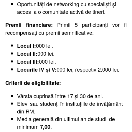
Oportunități de networking cu specialiști și
acces la o comunitate activă de tineri.
Primii 5 participanți vor fi
Premii financiare:
recompensați cu premii semnificative:
000 lei.
Locul I:
000 lei.
Locul II:
000 lei.
Locul III:
000 lei, respectiv 2.000 lei.
Locurile IV și V:
Criterii de eligibilitate:
Vârsta cuprinsă între 17 și 30 de ani.
Elevi sau studenți în instituțiile de învățământ
din RM.
Media generală din ultimul an de studii de
minimum
.
7,00