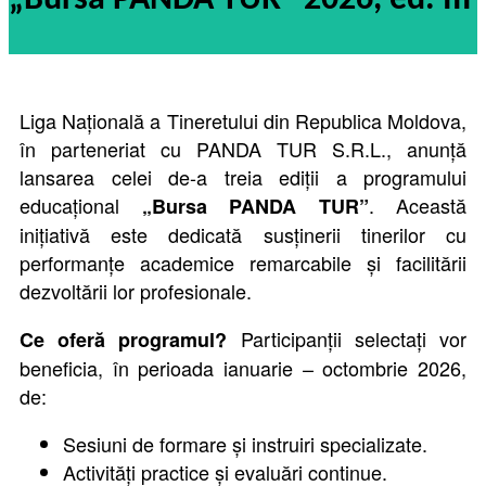
„Bursa PANDA TUR” 2026, ed. III
Liga Națională a Tineretului din Republica Moldova,
în parteneriat cu PANDA TUR S.R.L., anunță
lansarea celei de-a treia ediții a programului
educațional
. Această
„Bursa PANDA TUR”
inițiativă este dedicată susținerii tinerilor cu
performanțe academice remarcabile și facilitării
dezvoltării lor profesionale.
Participanții selectați vor
Ce oferă programul?
beneficia, în perioada ianuarie – octombrie 2026,
de:
Sesiuni de formare și instruiri specializate.
Activități practice și evaluări continue.