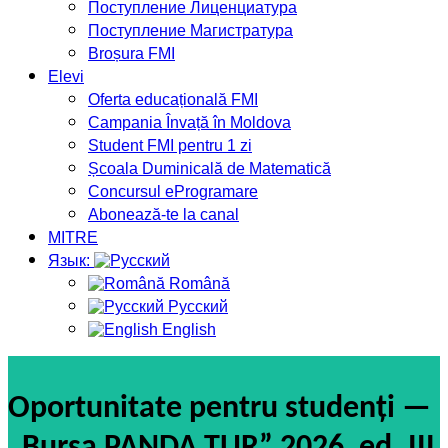
Поступление Лиценциатура
Поступление Магистратура
Broșura FMI
Elevi
Oferta educațională FMI
Campania Învață în Moldova
Student FMI pentru 1 zi
Școala Duminicală de Matematică
Concursul eProgramare
Abonează-te la canal
MITRE
Язык:
Română
Русский
English
Oportunitate pentru studenți —