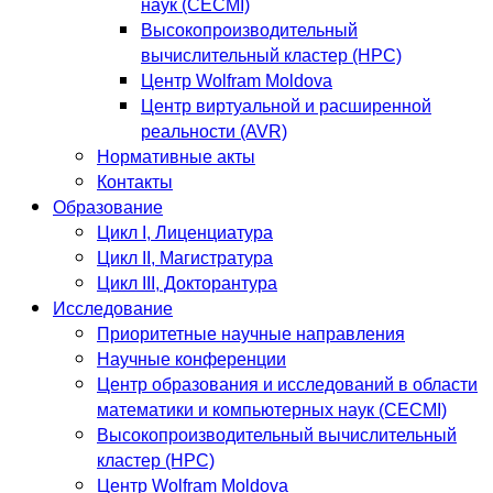
наук (CECMI)
Высокопроизводительный
вычислительный кластер (HPC)
Центр Wolfram Moldova
Центр виртуальной и расширенной
реальности (AVR)
Нормативные акты
Контакты
Образование
Цикл I, Лиценциатура
Цикл II, Магистратура
Цикл III, Докторантура
Исследование
Приоритетные научные направления
Научные конференции
Центр образования и исследований в области
математики и компьютерных наук (CECMI)
Высокопроизводительный вычислительный
кластер (HPC)
Центр Wolfram Moldova