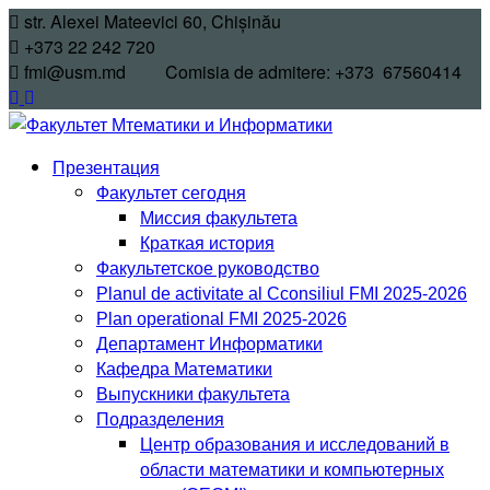
str. Alexei Mateevici 60, Chișinău
+373 22 242 720
fmi@usm.md Comisia de admitere: +373 67560414
Презентация
Факультет сегодня
Миссия факультета
Краткая история
Факультетское руководство
Planul de activitate al Cconsiliul FMI 2025-2026
Plan operational FMI 2025-2026
Департамент Информатики
Кафедра Математики
Выпускники факультета
Подразделения
Центр образования и исследований в
области математики и компьютерных