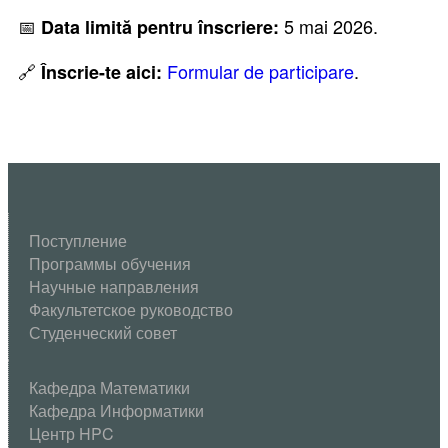
📅
5 mai 2026.
Data limită pentru înscriere:
🔗
Formular de participare
.
Înscrie-te aici:
Поступление
Программы обучения
Научные направления
Факультетское руководство
Студенческий совет
Кафедра Математики
Кафедра Информатики
Центр HPC