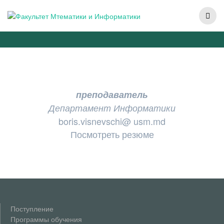
Vișnevschi Boris
преподаватель
Департамент Информатики
boris.visnevschi@ usm.md
Посмотреть резюме
Поступление
Программы обучения