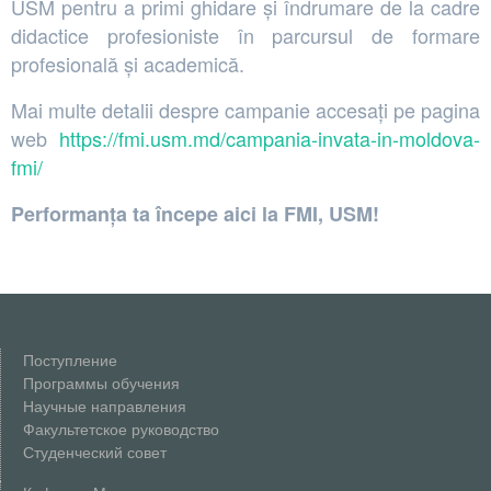
USM pentru a primi ghidare și îndrumare de la cadre
didactice profesioniste în parcursul de formare
profesională și academică.
Mai multe detalii despre campanie accesați pe pagina
web
https://fmi.usm.md/campania-invata-in-moldova-
fmi/
Performanța ta începe aici la FMI, USM!
Поступление
Программы обучения
Научные направления
Факультетское руководство
Студенческий совет