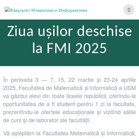
Ziua ușilor deschise
la FMI 2025
În perioada 3 — 7, 15, 22 martie și 23-24 aprilie
2025, Facultatea de Matematică și informatică a USM
va găzdui elevi din toate liceele republicii, oferindu-le
oportunitatea de a fi student pentru 1 zi la facultate,
prezentîndu-le ofertele educaționale și vizitînd sălile
de curs și de laborator ale facultății.
Vă așteptăm la Facultatea Matematică și Informatică,