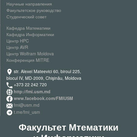
Научные направления
Факультетское руководство
Студенческий совет
Кафедра Математики
Кафедра Информатики
Центр HPC
Центр AVR
Центр Wolfram Moldova
Конференция MITRE
str. Alexei Mateevici 60, biroul 225,
blocul IV, MD-2009, Chişinău, Moldova
+373 22 242 720
http://fmi.usm.md
www.facebook.com/FMIUSM
fmi@usm.md
t.me/fmi_usm
Факультет Мтематики